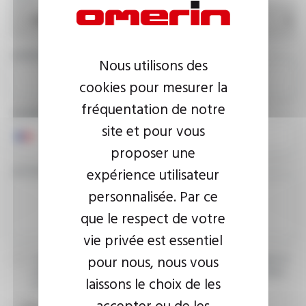
ADRESSE E-MAIL
Nous utilisons des
cookies pour mesurer la
fréquentation de notre
NUMÉRO DE TÉLÉPHONE
site et pour vous
proposer une
VOTRE MESSAGE
expérience utilisateur
personnalisée. Par ce
que le respect de votre
vie privée est essentiel
pour nous, nous vous
J’accepte que les informations saisies soient exploitées dans le
cadre de ma demande d’informations. Pour plus d’informations,
laissons le choix de les
consultez la
politique de confidentialité.
accepter ou de les