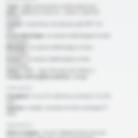
Type :
câble de puissance multiconducteur
Ame :
câblée en cuivre nu - classe 2 selon IEC
60228
Isolant :
caoutchouc de silicone selon NF C 32-
090
Ecran électrique :
en option (télécharger la fiche
technique)
Blindage :
en option (télécharger la fiche
technique)
Armure :
en option (télécharger la fiche
technique)
Gaine :
HFFR - type ST8 selon IEC 60502-1
Couleur de la gaine externe :
orange
Fabrication
Standard :
2x au 37x (selon les sections), 1.5 à 95
mm²
Options :
veuillez consulter la fiche technique FT
6302
Application
Sites à risques :
circuits d'alimentation pour les