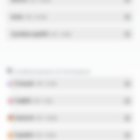
RoHs
- PDF - 0.01 Mo
Système qualité
- PDF - 1.03 Mo
Conditionnement et formulaires
Français
- PDF - 5.17 Mo
English
- PDF - 5.1 Mo
Deutsch
- PDF - 5.28 Mo
Español
- PDF - 5.25 Mo