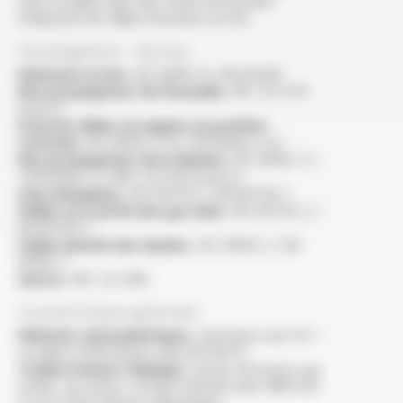
sites à risques dans des zones nécessitant
l'utilisation de câbles résistants au feu
Homologations - Normes
Résistant au feu :
IEC 60331-21 / EN 50200
Non propagateur de l’incendie :
NF C 32-070
essai C1
Essai de câbles en nappes en position
verticale :
IEC 60332-3-22 / EN 60332-3-22
Non propagateur de la flamme :
IEC 60332-1-2
/ EN 60332-1-2 /NF C 32-070 essai C2
Sans halogènes :
IEC 60754-1 / EN 60754-1
Faible corrosivité des gaz émis :
IEC 60754-2 /
EN 60754-2
Faible densité des fumées :
IEC 61034-2 / EN
61034-2
Autres :
NF C 32-090
Caractéristiques générales
Eléments atmosphériques :
résistance aux UV >
ou égal à 2000 heures selon EN 16472
Comportement chimique :
bonne résistance aux
acides, aux bases, à l'huile minérale dans l'IRM 902