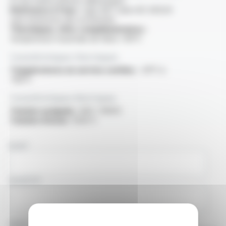
et aux hydrocarbures aliphatiques
Résistance à l'eau :
type AD7 selon IEC 60529
sans immersion des extrémités
Thermiques, infos complémentaires :
température maximale de l'âme +90°C
Caractéristiques thermiques
Températures en service continu :
-30°C à
+80°C
Caractéristiques électriques
Tension assignée :
600 / 1000V
Tension d'essai :
3500 V
NOM
SOCIÉTÉ
PAYS