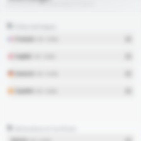
ENERSYL® FR POWER Multi FT6302
Fiches techniques
Français
- PDF - 0.45 Mo
English
- PDF - 0.46 Mo
Deutsch
- PDF - 0.47 Mo
Español
- PDF - 0.46 Mo
Déclarations et Certificats
REACH
- PDF - 0.03 Mo