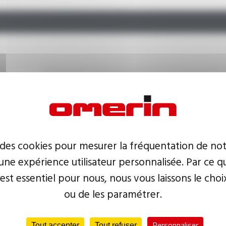
Température :
-30°C à +155°C, Classe F
Rigi
nom
Matière :
fibre de verre enduite acrylique
 des cookies pour mesurer la fréquentation de not
ne expérience utilisateur personnalisée. Par ce q
Température :
-30°C à +155°C, Classe F
Rigi
 est essentiel pour nous, nous vous laissons le choi
nom
ou de les paramétrer.
Matière :
fibre de verre enduite acrylique
Personnaliser
Tout accepter
Tout refuser