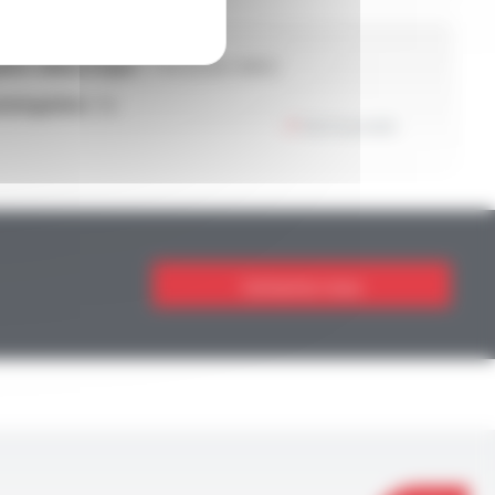
dité diélectrique :
7 kV (à sec nom.)
ologation :
UL
Voir le produit
Contactez-nous