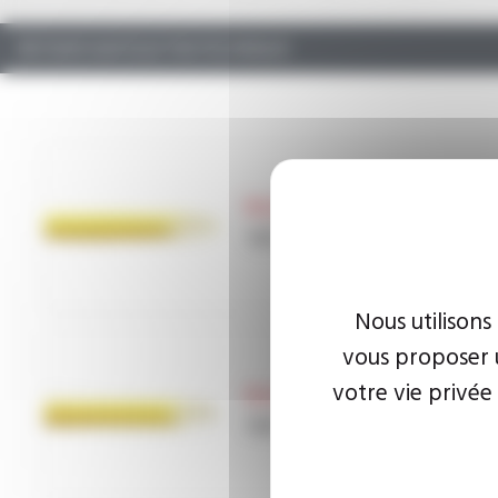
RETOUR SUR ÉLECTROTECHNIQUE
SILIGAINE®
Reference
16F2
Nous utilisons
vous proposer u
votre vie privée
SILIGAINE®
Reference
16F3