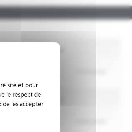
dité diélectrique :
1.8 kV (à sec
.)
Voir le produit
re site et pour
ue le respect de
dité diélectrique :
3.3 kV (à sec
x de les accepter
.)
Voir le produit