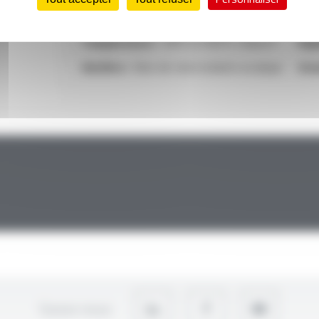
Température :
-30°C à +155°C, Classe F
Rigi
Matière :
fibre de verre enduite acrylique
Hom
Suivez-nous