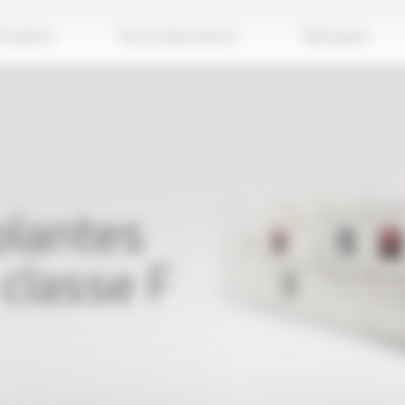
Applique
roduits
Documentation
Marques
olantes
 classe F