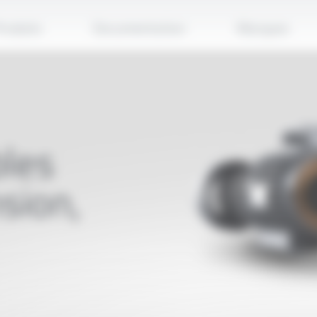
Applique
roduits
Documentation
Marques
bles
sion,