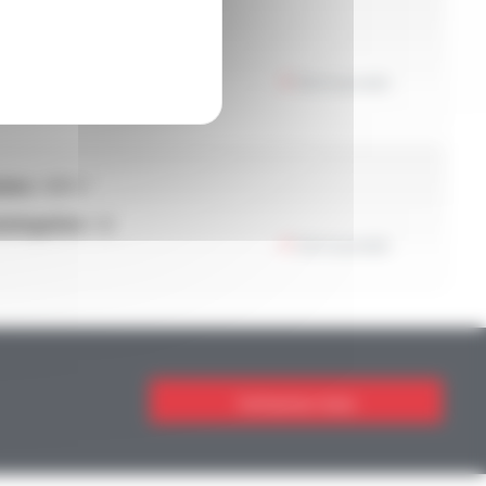
ion :
600 V
ologation :
UL
Voir le produit
ion :
600 V
ologation :
UL
Voir le produit
Contactez-nous