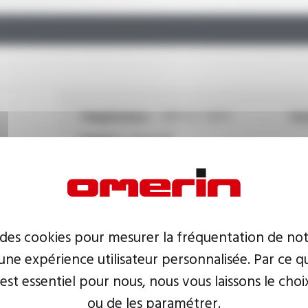
Température :
- 50°C à + 125°C
Tens
Matière :
Varpren®
Température :
- 30°C à + 125°C
Tens
 des cookies pour mesurer la fréquentation de not
Matière :
Varpren®
Hom
ne expérience utilisateur personnalisée. Par ce q
 est essentiel pour nous, nous vous laissons le choi
ou de les paramétrer.