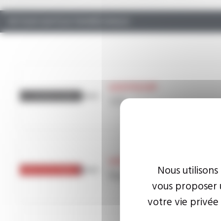
RETOUR SUR ÉLECTROMÉCANIQUE
VARPREN®
Reference
125
VARPREN®
Nous utilisons
Reference
Style 3266
vous proposer u
votre vie privée