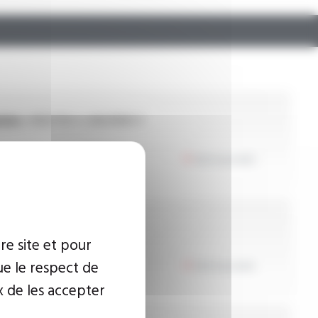
ion :
450/750 V, 600/1000 V
Voir le produit
ion :
300 V
re site et pour
ologation :
UL
ue le respect de
Voir le produit
x de les accepter