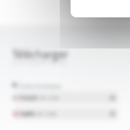
Télécharger
ELECTROAIR® AGZ 06
Fiches techniques
Français
- PDF - 0.17 Mo
English
- PDF - 0.15 Mo