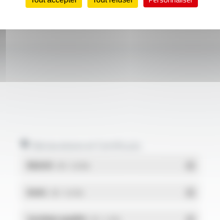
Déclarations et Certificats
REACH
- PDF - 0.03 Mo
RoHs
- PDF - 0.01 Mo
Système qualité
- PDF - 0.4 Mo