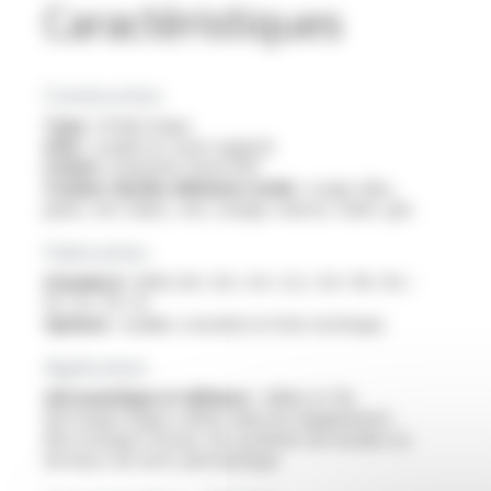
Caractéristiques
Construction
Type :
fil électrique
Ame :
souple en cuivre argenté
Isolant :
polymère fluoré FEP
Couleur du/des éléments isolés :
rouge, bleu,
jaune, vert, blanc, noir, orange, marron, violet, gris
Fabrication
Standard :
AWG 28 / 26 / 24 / 22 / 20 / 18 / 16 /
14 / 12 / 10 / 8
Options :
veuillez consulter la fiche technique
Application
Aéronautique et défense :
câbles et fils
électriques légers utilisés dans les équipements
électroniques d’avion, de systèmes de missiles ou
de bancs de tests aéronautique