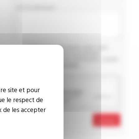
VOTRE MESSAGE
J’accepte que les informations saisies soient
exploitées dans le cadre de ma demande
d’informations. Pour plus d’informations, consultez
la
politique de confidentialité.
CAPTCHA
re site et pour
ue le respect de
x de les accepter
Envoyer