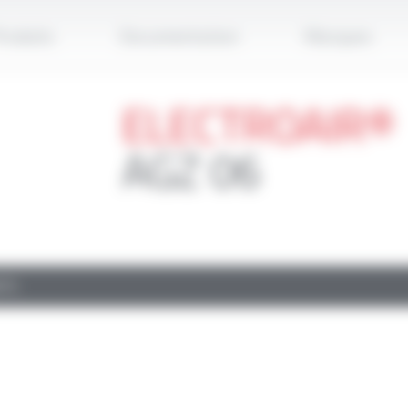
Applique
roduits
Documentation
Marques
ELECTROAIR®
AGZ 06
TS