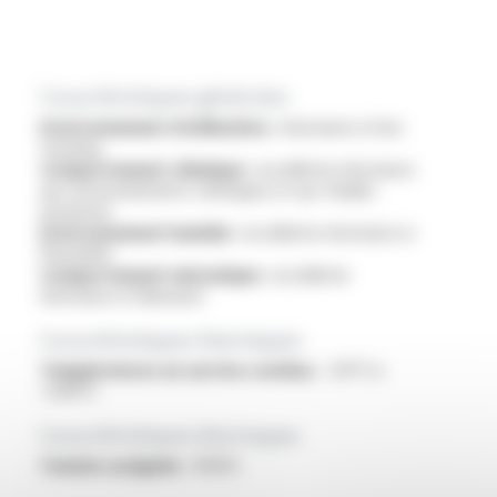
Caractéristiques générales
Environnement d'utilisation :
résistance à l'arc
tracking
Comportement chimique :
excellente résistance
aux environnements chimiques et aux fluides
(aviation)
Environnement humide :
excellente résistance à
l'humidité
Comportement mécanique :
excellente
résistance à l'abrasion
Caractéristiques thermiques
Températures en service continu :
-55°C à
+200°C
Caractéristiques électriques
Tension assignée :
1000V