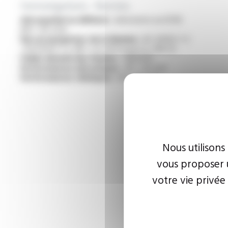
Homologations - Normes
Aérospatial ou défense :
alternative au KZ06
(NF C 93-523)
Non propagateur de la flamme :
IEC 60332-1-2
/ EN 60332-1-2 /NF C 32-070 essai C2, FAR 25
Faible densité des fumées :
ABD0031
Performances mécaniques :
NF C 93-523
Performances chimiques :
NF C 93-523
Nous utilisons
vous proposer u
votre vie privée