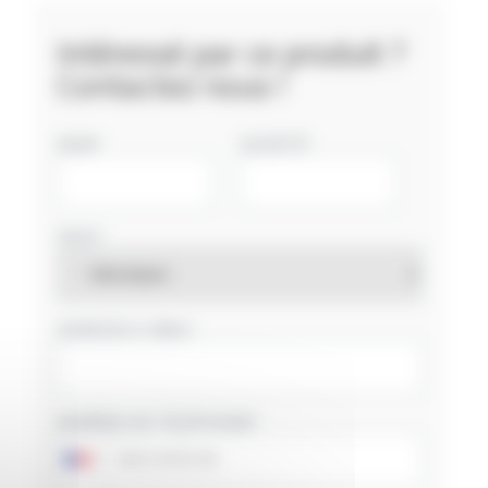
Intéressé par ce produit ?
Contactez nous !
NOM
SOCIÉTÉ
PAYS
ADRESSE E-MAIL
NUMÉRO DE TÉLÉPHONE