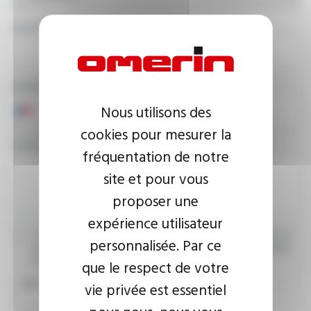
ADRESSE E-MAIL
NUMÉRO DE TÉLÉPHONE
Nous utilisons des
cookies pour mesurer la
VOTRE MESSAGE
fréquentation de notre
site et pour vous
proposer une
expérience utilisateur
J’accepte que les informations saisies soient exploitées dans le
personnalisée. Par ce
cadre de ma demande d’informations. Pour plus d’informations,
consultez la
politique de confidentialité.
que le respect de votre
CAPTCHA
vie privée est essentiel