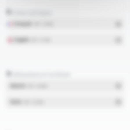
Fiches techniques
Français
- PDF - 0.19 Mo
English
- PDF - 0.17 Mo
Déclarations et Certificats
REACH
- PDF - 0.03 Mo
RoHs
- PDF - 0.01 Mo