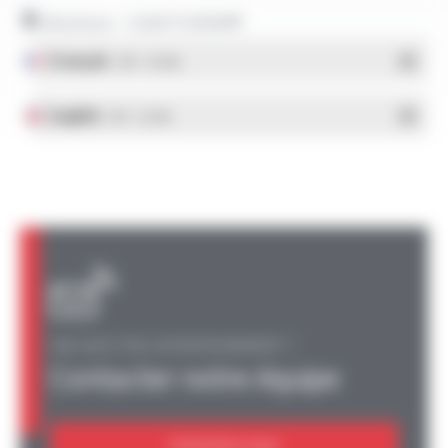
Brochure - COAXTHERM®
Français
- PDF - 0.8 Mo
English
- PDF - 0.8 Mo
UNE QUESTION, UN RENSEIGNEMENT ?
Contacter notre équipe
Contactez-nous