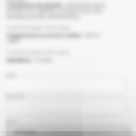
Transmission de données :
atténuation maxi à
200 MHz de 12 dB/100m (consulter notre fiche
technique pour plus d'informations)
Caractéristiques thermiques
Températures en service continu :
-60°C à
+180°C
Caractéristiques électriques
Impédance :
75 ohms
NOM
SOCIÉTÉ
PAYS