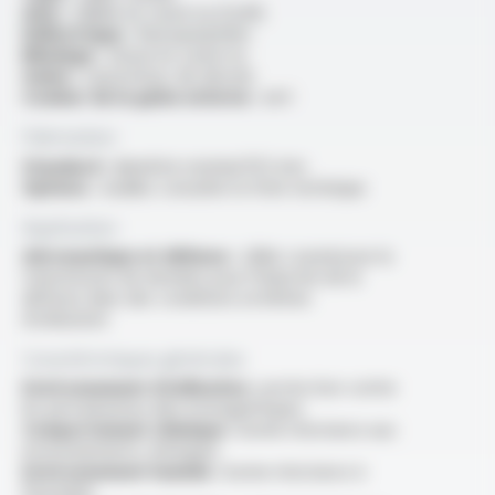
Ame :
câblée en cuivre nu (CuA1)
Diélectrique :
fluoropolymère
Blindage :
tresse en cuivre nu
Gaine :
caoutchouc de silicone
Couleur de la gaine externe :
vert
Fabrication
Standard :
diamètre nominal 10.3 mm
Options :
veuillez consulter la fiche technique
Application
Aéronautique et défense :
câble coaxial pour la
transmission de données pour l’industrie de la
défense dans des conditions extrêmes
d’utilisation
Caractéristiques générales
Environnement d'utilisation :
protection contre
les perturbations électromagnétiques
Comportement chimique :
bonne résistance aux
environnements chimiques
Environnement humide :
bonne résistance à
l'humidité