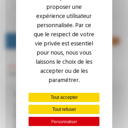
proposer une
Voir le produit
expérience utilisateur
personnalisée. Par ce
que le respect de votre
vie privée est essentiel
pour nous, nous vous
laissons le choix de les
SILIFLON®
accepter ou de les
Reference
Style 11881
paramétrer.
Température :
Tout accepter
- 60°C à + 200°C
Tension :
600 V
Tout refuser
Matière :
polymère fluoré
Personnaliser
Homologation :