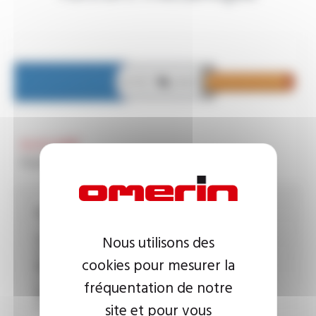
SILIFLON®
Reference
Style 10935
Température :
- 60°C à + 150°C
Tension :
Nous utilisons des
600 V
cookies pour mesurer la
Matière :
polymère fluoré
fréquentation de notre
Homologation :
UL
site et pour vous