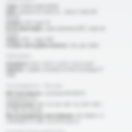
Type :
fil électrique blindé
Ame :
massive en cuivre nu - classe 1 selon IEC
60228
Isolant :
PVC type TI1
Ecran électrique :
ruban aluminium/PET, drain de
masse
Gaine :
PVC - type TM1
Couleur de la gaine externe :
noir, gris, blanc
Fabrication
Standard :
3x1.5 / 3x2.5 / 5x1.5 / 5x2.5 mm²
Options :
veuillez consulter la fiche technique FT
2018
Homologations - Normes
RPC Euroclasses :
conforme EN 50575
classement Eca
Construction :
NF C 32-207, NF C 32-201-1, NF C
32-081, IEC 60228
Non propagateur de la flamme :
IEC 60332-1-2
/ EN 60332-1-2 /NF C 32-070 essai C2
Caractéristiques générales