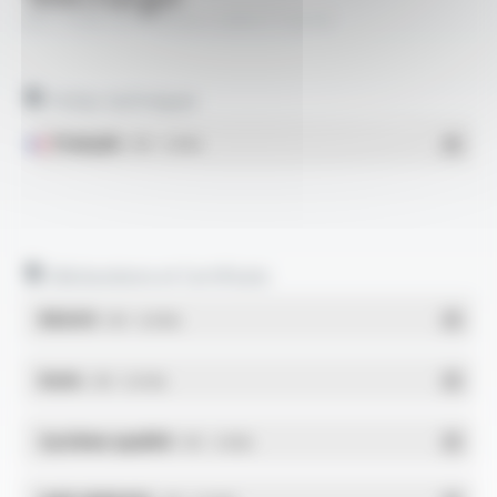
BIO-HABITAT® 05VV-U BPA FT2018
Fiches techniques
Français
- PDF - 1.18 Mo
Déclarations et Certificats
REACH
- PDF - 0.03 Mo
RoHs
- PDF - 0.01 Mo
Système qualité
- PDF - 1.03 Mo