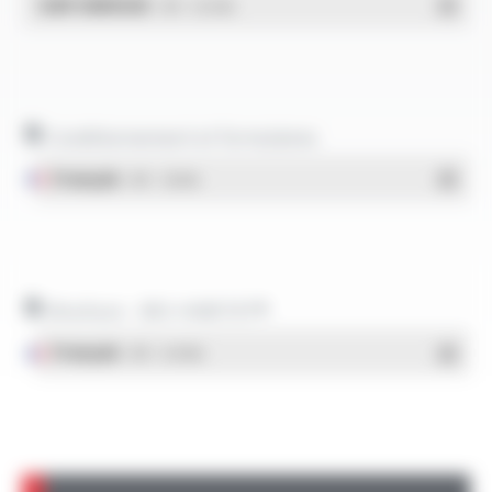
DdP-ENERGIE
- PDF - 0.02 Mo
Conditionnement et formulaires
Français
- PDF - 1.38 Mo
Brochure - BIO-HABITAT®
Français
- PDF - 0.44 Mo