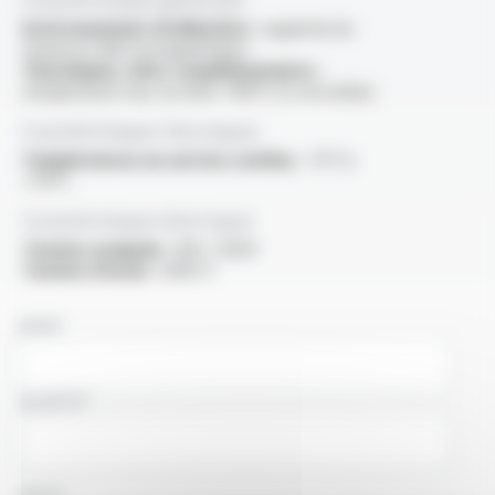
Environnement d'utilisation :
supprime les
nuisances éléctromagnétiques
Thermiques, infos complémentaires :
température max sur âme +160°C (5 secondes)
Caractéristiques thermiques
Températures en service continu :
-5°C à
+70°C
Caractéristiques électriques
Tension assignée :
300 / 500V
Tension d'essai :
2000 V
NOM
SOCIÉTÉ