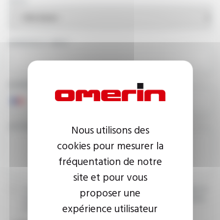
PAYS
ADRESSE E-MAIL
NUMÉRO DE TÉLÉPHONE
VOTRE MESSAGE
Nous utilisons des
cookies pour mesurer la
fréquentation de notre
site et pour vous
proposer une
J’accepte que les informations saisies soient exploitées dans le
cadre de ma demande d’informations. Pour plus d’informations,
expérience utilisateur
consultez la
politique de confidentialité.