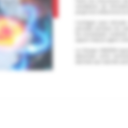
Parmi les innovations d
installation de réticul
projection d'électrons (
Configuré pour réticuler
procédé surclasse les ca
les enveloppes isolante
apport d’aucun agent chim
Le Groupe OMERIN rejoint
désormais cette technol
destinés aux marchés aut