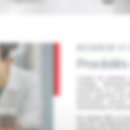
RECHERCHE ET
Procédés 
L’emploi de matériaux n
minérales, fluoropolym
polyoléfines et autres 
permet aujourd’hui de 
performance couvrant 
internationaux et multisec
Nos équipes R&D, en lie
oeuvrent quotidiennemen
répondant aux cahiers de