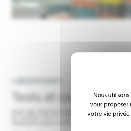
LABORATOIRES
Tests et contrôles qua
Nous utilisons
vous proposer u
Avant leurs mises sur le marché, tous les produits du
votre vie privée
de nombreux tests et contrôles qualité à chaque étape
l'élaboration jusqu'au conditionnement.