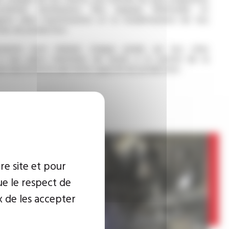
trêmes d'utilisation. Nos équipes Méthodes et
liquent dans l’optimisation et la modernisation de nos
mes de production.
sements sont réalisés chaque année sur nos sites
 à nos parcs machines de rester à la pointe de la
ne réactivité et une forte capacité de production.
re site et pour
ue le respect de
x de les accepter