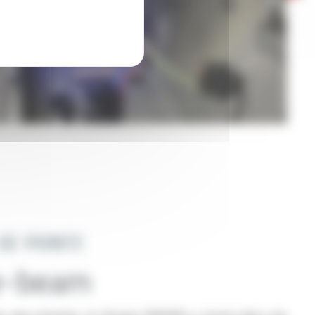
DE POINTE
e-beam