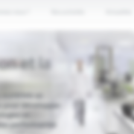
mmes-nous ?
Nos activités
Actualités
on et la
 matériels et
s pour développer
logies et
plus performantes