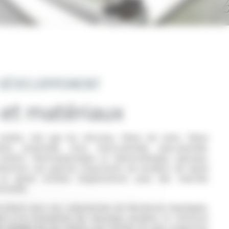
 DÉVELOPPEMENT
et matériaux
obles, tels que les silicones, fibres de verre, fibres
ères, polyimide, mica, meta-aramide, para-aramide,
isolants thermoplastiques et élastomériques spéciaux,
présenter une gamme importante de produits de haute
un grand nombre d’applications pour des marchés
toriels.
n étroit avec nos Laboratoires de Recherche Appliquée,
t à la conception de nouveaux produits et solutions
s charges de nos clients, aux normes les plus exigeantes