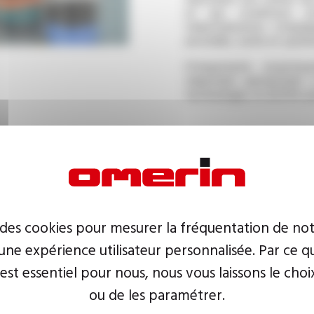
et aux conditions ex
Industrialisation s’imp
procédés, outils et systè
D'importants investis
industriels permettant
technologie, et d'offrir u
lité
 des cookies pour mesurer la fréquentation de not
ne expérience utilisateur personnalisée. Par ce q
 Groupe OMERIN subissent
 est essentiel pour nous, nous vous laissons le choi
 de leur fabrication, de
ou de les paramétrer.