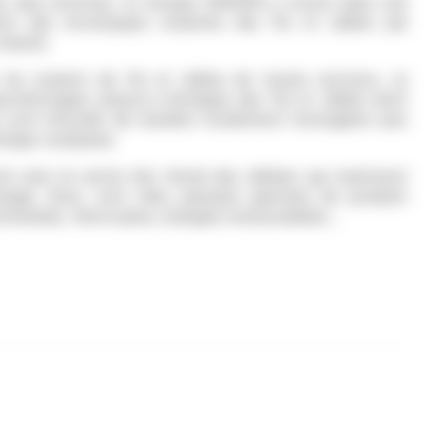
es plus récentes, le Groupe OMERIN a investi dans une
ation des enveloppes isolantes des fils et câbles par
e-beam).
 les isolants de fils et câbles de toutes sections, ce
ractéristiques physico-chimiques des fils et câbles dont
s sont réticulés de manière totalement homogène sans
ique catalyseur.
 ainsi le cercle très fermé des câbliers qui maitrisent
ogie. Ainsi, sont nées plusieurs gammes de produits
omobiles, ferroviaires, énergies renouvelables…