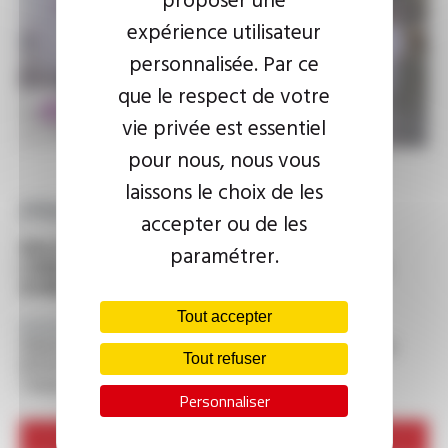
expérience utilisateur
personnalisée. Par ce
que le respect de votre
vie privée est essentiel
pour nous, nous vous
laissons le choix de les
PRINCE MEDICAL
accepter ou de les
SOLUTIONS POUR
paramétrer.
L'ENDOSCOPIE DIGESTIVE ET BRONCHIQUE, LA
GYNÉCOLOGIE ET LA PM
Tout accepter
prince-medical@omerin.com
Adresse : ZA La Sente Du Moulin - 64 rue Gutenberg
Tout refuser
60530 Ercuis - France
Téléphone :
+33 (0)3 44 26 54 76
Personnaliser
www.prince-medical.com