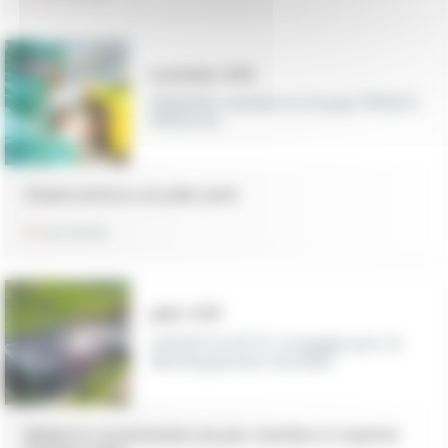
novembre 2019
OMERIN rachète le Groupe PRINCE
MEDICAL
Omerin renforce son pôle santé
Lire l’article
juillet 2019
UNION PLASTIC s'engage pour le
développement durable
Réduire la consommation du parc machines et exploiter