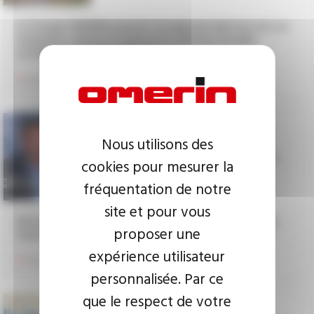
Le Groupe OMERIN poursuit son plan de réduction de son
empreinte carbone et prévoit en 2021 de nouvelles
installations photovoltaïques...
Lire l’article
octobre 2020
Nous utilisons des
Interview de Xavier Omerin dans
cookies pour mesurer la
"PERRI SCOPE" sur LCI
fréquentation de notre
site et pour vous
Retrouvez l'interview du P-DG du Groupe OMERIN dans
proposer une
l'émission PERRI SCOPE sur la chaîne d'information LCI
expérience utilisateur
Lire l’article
personnalisée. Par ce
que le respect de votre