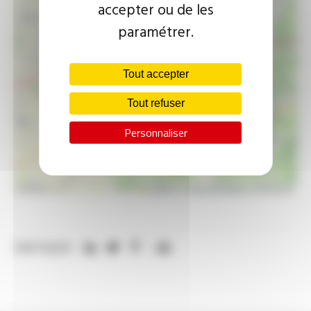
accepter ou de les
paramétrer.
Tout accepter
Tout refuser
Personnaliser
Leaflet
|
©
OpenStreetMap
contributors
PARTAGER: