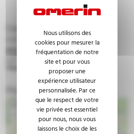
Coordonnées
Nous utilisons des
emobility@omerin.com
cookies pour mesurer la
Adresse :
fréquentation de notre
9 allées des Acacias
site et pour vous
63190 Orléat - FRANCE
Téléphone :
+33 (0)4 73 82 75 60
proposer une
expérience utilisateur
Plan d'accès
personnalisée. Par ce
que le respect de votre
+
vie privée est essentiel
−
pour nous, nous vous
laissons le choix de les