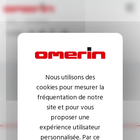
Skip
Cookies management panel
to
main
Breadcrumb
content
Home
test Sabrinah
SHARE:
Follow-us
Nous utilisons des
cookies pour mesurer la
fréquentation de notre
site et pour vous
Legal Notices
Privacy Policy
Site map
proposer une
Copyright © 2026 Groupe OMERIN
expérience utilisateur
personnalisée. Par ce