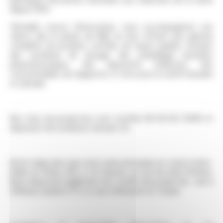
depuis 1955.
Véritable source d’innovation, nous accompagnons nos
clients dès la phase de R&D en leur offrant une gamme
complète de produits certifiés de haute qualité, incluant
des systèmes de dosage, des emballages primaires
pharmaceutiques, des dispositifs médicaux, des
consommables de diagnostic in vitro pour la santé humaine
et animale.
Nos sites de production sont certifiés NF EN ISO 13485 et
disposent de nombreux dossiers CE.
Notre siège ainsi que notre usine principale est situé à Saint-
Didier-en-Velay (43), à 20 minutes au sud de Saint-Étienne.
Nous disposons également de 2 unités de production : une à
Château-Landon (77), et une à Monastir en Tunisie.