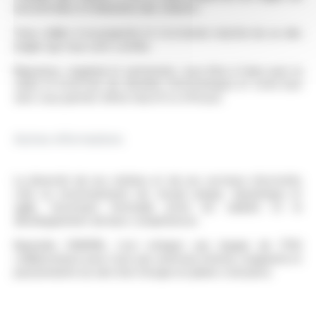
sécurité liées à l’utilisation des chariots.
Vous veillez à la propreté et à la bonne marche du ou des
engins qui vous sont confiés.
Rigoureux, organisé et autonome, vous êtes à l’aise avec la
saisie et la lecture de données informatiques et votre bon
sens vous permet d’être réactif et efficace.
Autres informations
La diversité de nos métiers et de nos secteurs d’activités
crée un environnement de travail unique, dynamique et
agile, favorisant l’entraide entre les salariés et le
développement de leurs compétences.
Rejoindre OMERIN, c’est intégrer une équipe de 1700
collaborateurs pour vivre une aventure intense, exigeante et
passionnante au sein d’un Groupe en pleine croissance.