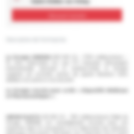
Saint-Didier-en-Velay
Découvrir l'activité
Description de l'entreprise
Le Groupe OMERIN
(300 M€ CA – 1700 collaborateurs –
16 sites industriels) est une ETI française d'envergure
internationale. Innovant et multisectoriel, le Groupe
organise ses activités autour de quatre Business Units
dédiées à la santé et à la sécurité.
Le Groupe recrute pour sa BU « Dispositifs Médicaux
et Pharmaceutiques ».
UNION PLASTIC
(30 M€ CA – 190 collaborateurs) filiale du
Groupe OMERIN, est mondialement reconnu pour son
expertise dans la conception et la fabrication de solutions
plastiques innovantes destinées aux industries de la santé