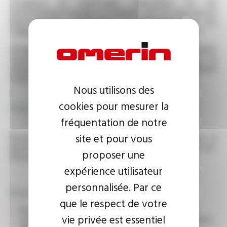
L'exigence, le savoir-faire, l'innovation, et les
investissements humains et matériels sont au cœur de nos
préoccupations. L’implication et l’engagement de nos
collaborateurs sont les clés du succès d’UNION PLASTIC.
Entreprise familiale aux valeurs humaines résolument
tournée vers l’avenir, le Groupe s’est engagé dans un
ambitieux programme de réduction de son empreinte
carbone.
Nous utilisons des
cookies pour mesurer la
Description du poste
fréquentation de notre
site et pour vous
Rattaché au Responsable Magasin, vous garantissez la
gestion des flux logistiques vers les ateliers, les sous-
proposer une
traitants et les clients.
expérience utilisateur
personnalisée. Par ce
À ce titre, vous aurez pour principales missions :
que le respect de votre
Assurer la réception des marchandises, contrôler la
vie privée est essentiel
conformité des livraisons et enregistrer les mouvements