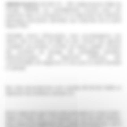
UNION PLASTIC
(30 M€ CA – 190 collaborateurs) filiale du
Groupe OMERIN, est mondialement reconnu pour son
expertise dans la conception et la fabrication de solutions
plastiques innovantes destinées aux industries de la santé
depuis 1955.
Véritable source d’innovation, nous accompagnons nos
clients dès la phase de R&D en leur offrant une gamme
complète de produits certifiés de haute qualité, incluant
des systèmes de dosage, des emballages primaires
pharmaceutiques, des dispositifs médicaux, des
consommables de diagnostic in vitro pour la santé humaine
et animale.
Nos sites de production sont certifiés NF EN ISO 13485 et
disposent de nombreux dossiers CE.
Notre siège ainsi que notre usine principale est situé à Saint-
Didier-en-Velay (43), à 20 minutes au sud de Saint-Étienne.
Nous disposons également de 2 unités de production : une à