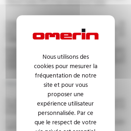
Château-Landon (77), et une à Monastir en Tunisie.
L'exigence, le savoir-faire, l'innovation, et les
investissements humains et matériels sont au cœur de nos
préoccupations. L’implication et l’engagement de nos
collaborateurs sont les clés du succès d’UNION PLASTIC.
Entreprise familiale aux valeurs humaines résolument
tournée vers l’avenir, le Groupe s’est engagé dans un
Nous utilisons des
ambitieux programme de réduction de son empreinte
cookies pour mesurer la
carbone.
fréquentation de notre
Description du poste
site et pour vous
proposer une
Au sein de nos ateliers où sont fabriqués des dispositifs
expérience utilisateur
médicaux, vous participez aux opérations de production sur
les presses à injection.
personnalisée. Par ce
que le respect de votre
A ce titre, et dans le respect des procédures et modes
opératoires, vous aurez pour principales missions :