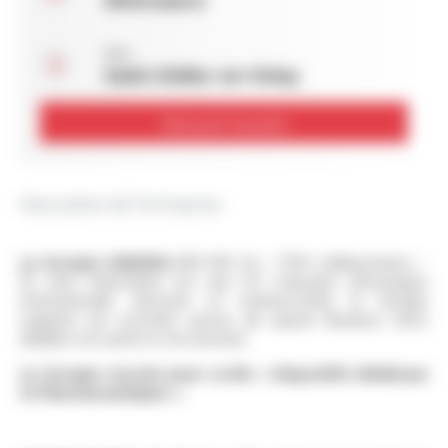
Lieu :
Saint-Didier-en-Velay
Découvrir l'activité
Description de l'entreprise
Le Groupe OMERIN
(300 M€ CA – 1700 collaborateurs –
16 sites industriels) est une ETI française d'envergure
internationale. Innovant et multisectoriel, le Groupe
organise ses activités autour de quatre Business Units
dédiées à la santé et à la sécurité.
Le Groupe recrute pour sa BU « Dispositifs Médicaux
et Pharmaceutiques ».