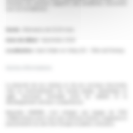
informez les services supports des problèmes rencontrés
avec les installations.
Durée
: Alternance de 12/24 mois.
Date de début
: Septembre 2026
Localisation :
Saint-Didier-en-Velay (43 – 15km de Firminy).
Autres informations
La diversité de nos métiers et de nos secteurs d’activités
crée un environnement de travail unique, dynamique et
agile, favorisant l’entraide entre les salariés et le
développement de leurs compétences.
Rejoindre OMERIN, c’est intégrer une équipe de 1700
collaborateurs pour vivre une aventure intense, exigeante et
passionnante au sein d’un Groupe en pleine croissance.