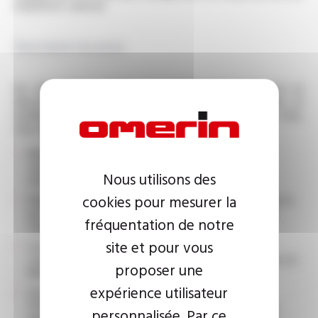
empreinte carbone.
Description du poste
Au sein de nos équipes industrielles, vous concevez et
dessinez pièces mécaniques, sous‑ensembles simples et
outillages destinés à nos lignes de production. A ce titre,
vous aurez pour principales missions suivantes :
Réaliser des plans et modèles 2D/3D (pièces,
sous‑ensembles, outillages), mises en plan et
Nous utilisons des
nomenclatures pour l’atelier.
cookies pour mesurer la
Élaborer les dossiers techniques, renseigner et mettre à
jour les documents et données associées (PLM/ERP,
fréquentation de notre
standards BE)
site et pour vous
Contribuer aux études techniques et aux revues de
conception avec les équipes Méthodes, Maintenance et
proposer une
R&D (approche terrain, transverse).
expérience utilisateur
Assurer les relations avec les fournisseurs pour
l’établissement des devis et le suivi des commandes,
personnalisée. Par ce