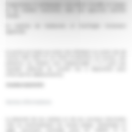
Pragmatique et pédagogue, vous aimez travailler en équipe
et de manière transverse, dans une approche orientée
terrain.
La maitrise de Solidworks et DraftSight fortement
appréciée.
Le poste est basé sur notre site d'Ambert ou notre site de
Lezoux (63). Dans le cas d'une localisation sur Lezoux, une
présence sur Ambert sera indispensable 2 à 3 jours par
semaine (véhicule de société mis à disposition pour
effectuer les déplacements).
#ambertjob2026
Autres informations
La diversité de nos métiers et de nos secteurs d’activités
crée un environnement de travail unique, dynamique et
agile, favorisant l’entraide entre les salariés et le