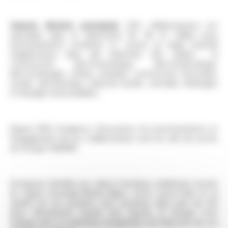
Omerin division principale
(210 collaborateurs) est
spécialisé dans la fabrication de fils et câbles pour
environnements extrêmes et couvre un large éventail
d’applications dans des industries très variées : la
construction électrotechnique, électromécanique,
électroménager, chimie, nucléaire, construction ferroviaire,
navale, aéronautique, industrie lourde, centrales d'énergies
et énergies renouvelables...
Depuis 1959, l'exigence, l'innovation, les investissements et
l’engagement de nos collaborateurs sont les clés du succès
du Groupe OMERIN.
Entreprise familiale aux valeurs humaines solidement ancrée
en région Auvergne-Rhône-Alpes, notre savoir-faire et la
qualité de nos produits sont reconnus dans plus de 120
pays. Résolument tourné vers l’avenir, le Groupe s’est
engagé dans un ambitieux programme de réduction de son