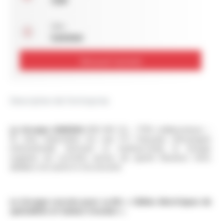
Lieu :
Lezoux
Découvrir l'activité
Description de l'entreprise
Le Groupe OMERIN
(300 M€ CA – 1700 collaborateurs –
16 sites industriels) est une ETI française d'envergure
internationale. Innovant et multisectoriel, le Groupe
organise ses activités autour de quatre Business Units
dédiées à la santé et à la sécurité.
Le Groupe recrute pour sa BU « Câbles électriques de
spécialités et Gaines tressées ».