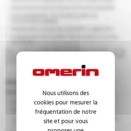
l'harmonisation des processus sur 16 sites industriels ;
l'accompagnement de nouveaux projets de
transformation digitale ;
l'amélioration continue des outils ERP et applicatifs ;
le déploiement de nouvelles fonctionnalités au service
des métiers.
Vous évoluez au sein d'une DSI proche du terrain, où les
échanges avec les utilisateurs et les sites industriels
occupent une place centrale.
Vos missions
Nous utilisons des
1) Projets ERP et évolution du Core Model (60%)
cookies pour mesurer la
Analyser et challenger les besoins métiers
Animer les ateliers de conception
fréquentation de notre
Rédiger les spécifications fonctionnelles et techniques
site et pour vous
(FDS/TDS)
proposer une