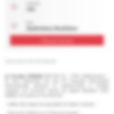
Contrat :
CDI
Lieu :
Andrézieux-Bouthéon
Découvrir l'activité
Description de l'entreprise
Le Groupe OMERIN
(300 M€ CA – 1700 collaborateurs –
16 sites industriels) est une ETI française d'envergure
internationale. Innovant et multisectoriel, le Groupe
organise ses activités autour de quatre Business Units
dédiées à la santé et à la sécurité :
- Câbles électriques de spécialités & Gaines tressées
- Dispositifs Médicaux et Pharmaceutiques