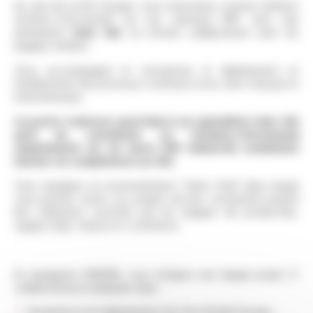
Au sein de la DSI Groupe, vous intervenez comme référent
technico-fonctionnel sur nos solutions ERP, avec une
dominante
Infor M3
, en étroite collaboration avec les
équipes métiers.
Vous accompagnez la conception, le déploiement et
l'amélioration de processus communs à nos sites français et
internationaux.
Ce poste s'adresse aussi bien à un spécialiste Infor M3
qu'à un consultant ou technico-fonctionnel
expérimenté sur un autre ERP industriel souhaitant
monter en compétence sur M3.
Vous rejoignez un environnement "client final" dans lequel
vous pouvez suivre vos projets de leur conception jusqu'à
leur utilisation concrète par les équipes de production,
supply chain, finance et commerce.
En rejoignant OMERIN, vous intégrez une équipe projet (7
collaborateurs) impliquée dans :
l'évolution et le déploiement du Core Model Groupe ;