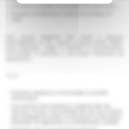
Contribuer à la qualité et à la fiabilité des applications
Participer à l'amélioration continue des pratiques et
outils
Vous pourrez également être amené à intervenir
ponctuellement sur des solutions connexes (PLM, GMAO,
outils industriels), rédiger et maintenir la documentation
fonctionnelle et participer à des projets transverses de
digitalisation.
Profil
Formation supérieure en informatique ou système
d'information
Vous justifiez d'une expérience confirmée dans des
fonctions technico-fonctionnelles ERP, qui vous a permis
d'accompagner les métiers en autonomie sur des projets
d'évolution, de déploiement ou d'amélioration continue.