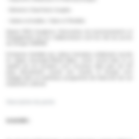
- Eléments Chauffants Souples
- Gaines extrudées, Tubes et Flexibles
Depuis 1959, l'exigence, l'innovation, les investissements et
l’engagement de nos collaborateurs sont les clés du succès
du Groupe OMERIN.
Entreprise familiale aux valeurs humaines solidement ancrée
en région Auvergne-Rhône-Alpes, notre savoir-faire et la
qualité de nos produits sont reconnus dans plus de 120
pays. Résolument tourné vers l’avenir, le Groupe s’est
engagé dans un ambitieux programme de réduction de son
empreinte carbone.
Description du poste
Le projet :