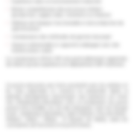
Expérience dans un environnement industriel
Bonne compréhension des processus métiers
(production, supply chain, commerce ou finance)
Maîtrise de l'analyse fonctionnelle et de la rédaction de
spécifications
Connaissance des méthodes de gestion de projet
Aisance relationnelle et capacité à dialoguer avec des
interlocuteurs variés
La connaissance d’Infor M3 sera particulièrement appréciée,
de même qu’une expérience en déploiement ERP multisites.
Ce poste nécessite une forte proximité avec les métiers et
les sites industriels et s'exerce en présentiel. Après la
période d'intégration nécessitant une présence sur notre
site d’Andrézieux-Bouthéon (42), la localisation du poste
pourra être étudiée sur l'un des principaux sites du Groupe
(Loire : Andrézieux-Bouthéon, Saint-Étienne / Puy-de-Dôme :
Ambert, Orléat / Rhône : St Bonnet de Mûre), selon les
contraintes de l'activité et le profil retenu.