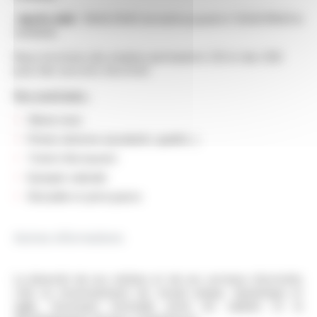
-Après-mid
i : 13h30/21h30 du lundi au jeudi et 12h30/19h30 le
vendredi.
Nous recrutons des emplois permanents CDI et des CDD
pour des surcroits d'activité.
Nos avantages :
13ème mois
Primes diverses (assiduité, qualité...)
Tickets Restaurant
Epargne salariale
Mutuelle et prévoyance
Autres informations
La diversité de nos métiers et de nos secteurs d’activités
crée un environnement de travail unique, dynamique et
agile, favorisant l’entraide entre les salariés et le