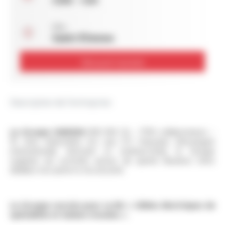
Lieu :
Saint-Étienne
Découvrir l'activité
Description de l'entreprise
Le Groupe OMERIN
(300 M€ CA – 1700 collaborateurs –
16 sites industriels) est une ETI française d'envergure
internationale. Innovant et multisectoriel, le Groupe
organise ses activités autour de quatre Business Units
dédiées à la santé et à la sécurité.
Le Groupe recrute pour sa BU « Câbles électriques de
spécialités et Gaines tressées ».