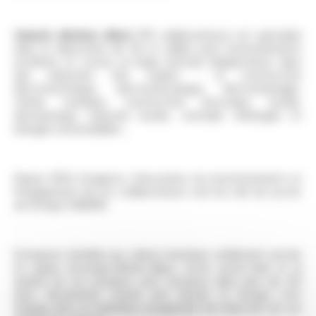
Omerin division silisol
(110 collaborateurs) est spécialisé
dans la fabrication de fils et câbles pour environnements
extrêmes et couvre un large éventail d’applications dans
des industries très variées : la construction
électrotechnique, électromécanique, électroménager,
chimie, nucléaire, construction ferroviaire, navale,
aéronautique, industrie lourde, centrales d'énergies et
énergies renouvelables...
Depuis 1959, l'exigence, l'innovation, les investissements et
l’engagement de nos collaborateurs sont les clés du succès
du Groupe OMERIN.
Entreprise familiale aux valeurs humaines solidement ancrée
en région Auvergne-Rhône-Alpes, notre savoir-faire et la
qualité de nos produits sont reconnus dans plus de 120
pays. Résolument tourné vers l’avenir, le Groupe s’est
engagé dans un ambitieux programme de réduction de son