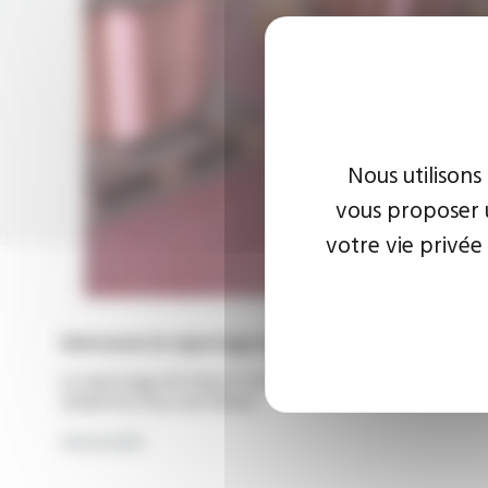
Nous utilisons
vous proposer u
votre vie privée
Retrouvez le reportage de France 3 sur le Groupe 
Le reportage de France 3 retranscrit sur francetvinfo.fr 
ambertois (Puy-de-Dôme).
Lire la suite