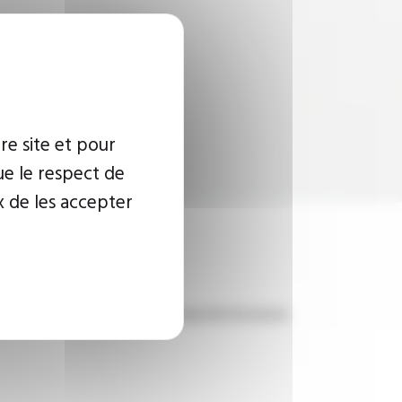
re site et pour
ue le respect de
x de les accepter
, illustration du dynamisme industriel du bassin