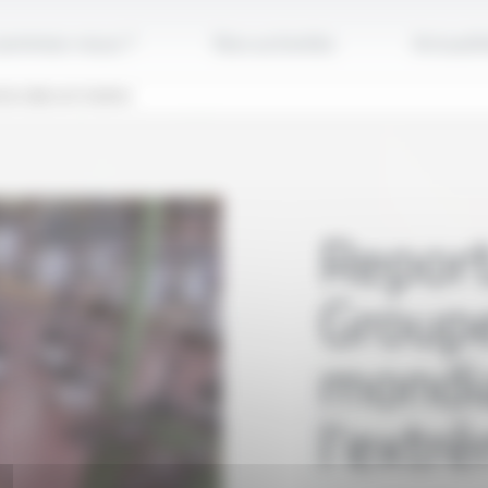
sommes-nous ?
Nos activités
Actualit
de câbles de l'extrême
Report
Group
mondia
l'extr