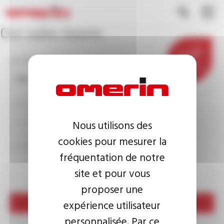
Pasar
Panel de gestión de cookies
Appliquer
al
contenido
Our sales teams
principal
VOTRE SECTEUR
CONTACTO
VOTRE PAYS
Nous utilisons des
cookies pour mesurer la
VOTRE DÉPARTEMENT
fréquentation de notre
site et pour vous
proposer une
expérience utilisateur
Appliquer
personnalisée. Par ce